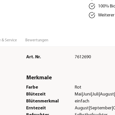
100% Bio
Weiterer 
 & Service
Bewertungen
Art. Nr.
7612690
Merkmale
Farbe
Rot
Blütezeit
Mai|Juni|Juli|Augus
Blütenmerkmal
einfach
Erntezeit
August|September|