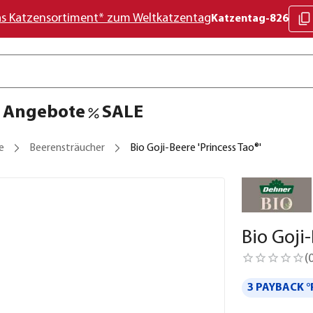
as Katzensortiment* zum Weltkatzentag
Katzentag-826
Angebote
SALE
e
Beerensträucher
Bio Goji-Beere 'Princess Tao®'
Bio Goji-
(
3 PAYBACK °