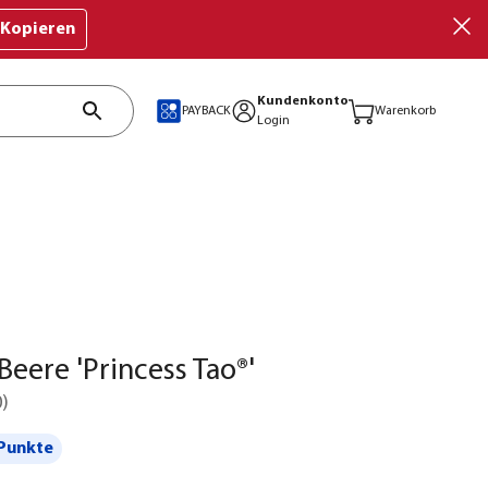
Kopieren
Kundenkonto
PAYBACK
Warenkorb
Login
Beere 'Princess Tao®'
0
)
Punkte