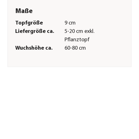
Maße
Topfgröße
9 cm
Liefergröße ca.
5-20 cm exkl.
Pflanztopf
Wuchshöhe ca.
60-80 cm
Merkmale
Farbe
Gelb
Blütezeit
Mai|Juni
Blütenmerkmal
großblütig
Wuchsform
aufrecht
Besonderheiten
Blütenschmuck|Trockenkünstler
Art
Lebenszyklus
mehrjährig
Pflege