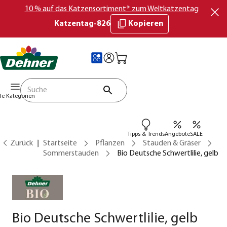
10 % auf das Katzensortiment* zum Weltkatzentag
Katzentag-826
Kopieren
lle Kategorien
Tipps & Trends
Angebote
SALE
Zurück
Startseite
Pflanzen
Stauden & Gräser
Sommerstauden
Bio Deutsche Schwertlilie, gelb
Bio Deutsche Schwertlilie, gelb