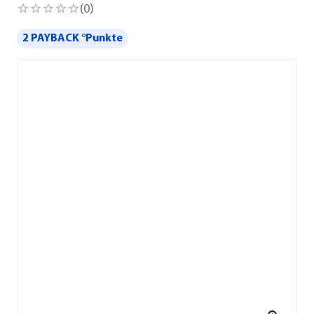
(
0
)
2 PAYBACK °Punkte