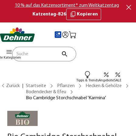
10 % auf das Katzensortiment* zum Weltkatzentag
Katzentag-826
Kopieren
lle Kategorien
Tipps & Trends
Angebote
SALE
Zurück
Startseite
Pflanzen
Hecken & Gehölze
Bodendecker & Efeu
Bio Cambridge Storchschnabel 'Karmina'