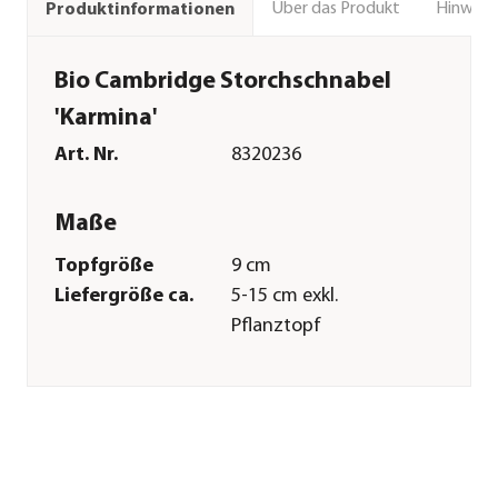
Über das Produkt
Hinweise
Produktinformationen
Bio Cambridge Storchschnabel
'Karmina'
Art. Nr.
8320236
Maße
Topfgröße
9 cm
Liefergröße ca.
5-15 cm exkl.
Pflanztopf
Wuchshöhe ca.
15-25 cm
Merkmale
Farbe
Grün
Blütezeit
Mai|Juni|Juli
Wuchsform
kriechend|Ausläufer