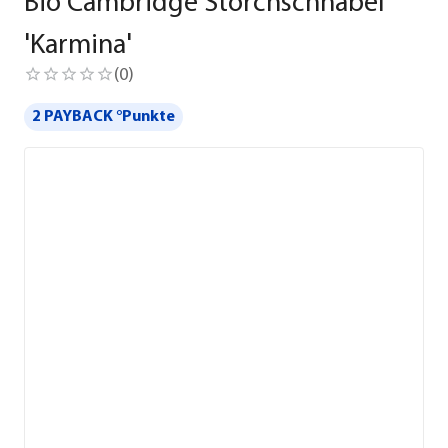
Bio Cambridge Storchschnabel
'Karmina'
(
0
)
2 PAYBACK °Punkte