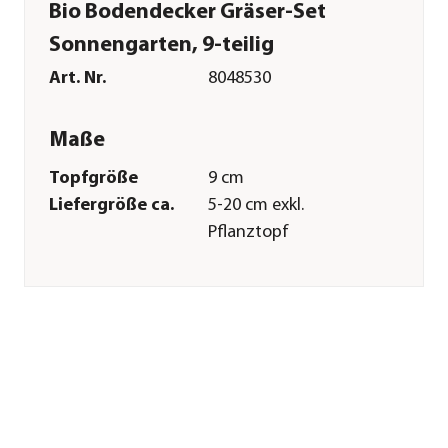
Bio Bodendecker Gräser-Set
Sonnengarten, 9-teilig
Art. Nr.
8048530
Maße
Topfgröße
9 cm
Liefergröße ca.
5-20 cm exkl.
Pflanztopf
Wuchshöhe ca.
20-100 cm
Merkmale
Farbe
Grün|Hellgrün
Blütezeit
März|April|Mai|Juni|Juli|August
Lebenszyklus
mehrjährig
Pflege