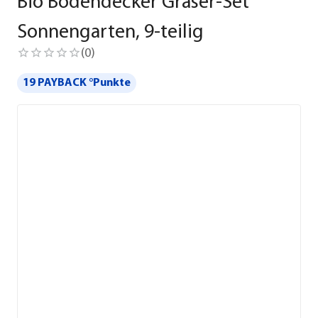
Bio Bodendecker Gräser-Set
Sonnengarten, 9-teilig
(
0
)
19 PAYBACK °Punkte