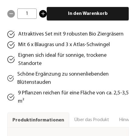
1
In den Warenkorb
Attraktives Set mit 9 robusten Bio Ziergräsern
Mit 6 x Blaugras und 3 x Atlas-Schwingel
Eignen sich ideal für sonnige, trockene
Standorte
Schöne Ergänzung zu sonnenliebenden
Blütenstauden
9 Pflanzen reichen für eine Fläche von ca. 2,5-3,5
m²
Über das Produkt
Hinweise
Produktinformationen