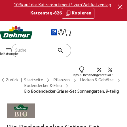
10 % auf das Katzensortiment* zum Weltkatzentag
Katzentag-826
Kopieren
lle Kategorien
Tipps & Trends
Angebote
SALE
Zurück
Startseite
Pflanzen
Hecken & Gehölze
Bodendecker & Efeu
Bio Bodendecker Gräser-Set Sonnengarten, 9-teilig