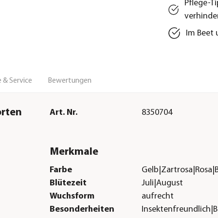
Pflege-T
verhinde
Im Beet 
 & Service
Bewertungen
orten
Art. Nr.
8350704
Merkmale
Farbe
Gelb|Zartrosa|Rosa|
Blütezeit
Juli|August
Wuchsform
aufrecht
Besonderheiten
Insektenfreundlich