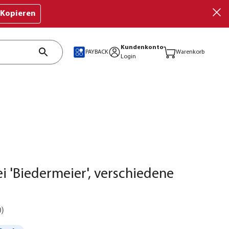
Kopieren
Kundenkonto
PAYBACK
Warenkorb
Login
ei 'Biedermeier', verschiedene
0
)