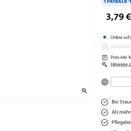
1 PAYBACK °
3,79 
Online sof
Preis inkl.
Hinweise z
Bio Stau
Als mehr
Pflegele