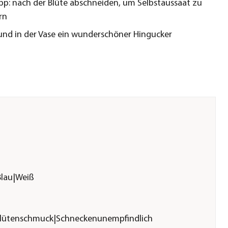
ipp: nach der Blüte abschneiden, um Selbstaussaat zu
rn
und in der Vase ein wunderschöner Hingucker
Blau|Weiß
|Blütenschmuck|Schneckenunempfindlich