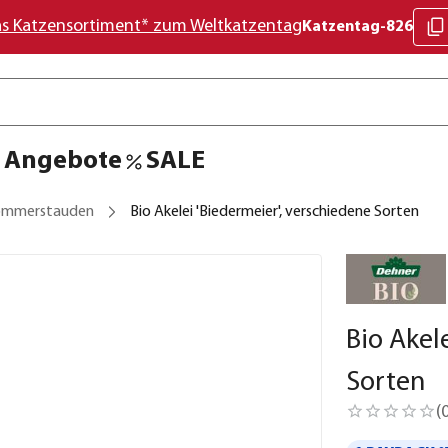
as Katzensortiment* zum Weltkatzentag
Katzentag-826
Angebote
SALE
ommerstauden
Bio Akelei 'Biedermeier', verschiedene Sorten
Bio Akel
Sorten
(