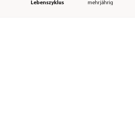
Lebenszyklus
mehrjährig
Sonstiges
Marke
Dehner Bio
en
Zertifizierung
Bio
Warnhinweis
Giftig
Hinweis
Zertifiziert durch 
H &