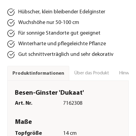
Hübscher, klein bleibender Edelginster
Wuchshöhe nur 50-100 cm
Für sonnige Standorte gut geeignet
Winterharte und pflegeleichte Pflanze
Gut schnittverträglich und sehr dekorativ
Über das Produkt
Hinweise
Produktinformationen
Besen-Ginster 'Dukaat'
Art. Nr.
7162308
Maße
Topfgröße
14 cm