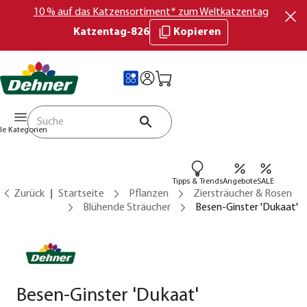
10 % auf das Katzensortiment* zum Weltkatzentag
Katzentag-826
Kopieren
lle Kategorien
Tipps & Trends
Angebote
SALE
Zurück
Startseite
Pflanzen
Ziersträucher & Rosen
Blühende Sträucher
Besen-Ginster 'Dukaat'
Besen-Ginster 'Dukaat'