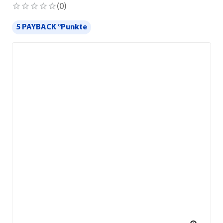
(
0
)
5 PAYBACK °Punkte