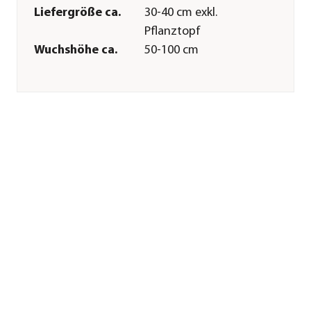
Liefergröße ca.
30-40 cm exkl.
Pflanztopf
Wuchshöhe ca.
50-100 cm
Merkmale
Farbe
Gelb
Blütezeit
Mai|Juni
Duft
duftend
Besonderheiten
Insektenfreundlich|Blütenschm
Lebenszyklus
mehrjährig
Pflege
Standort
hell|sonnig
Bodenbeschaffenheit
sauer|trocken
Düngung
bei Neupflanzung
sowie im Sommer
Sonstiges