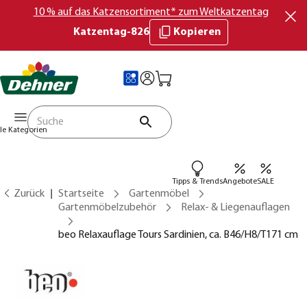
10 % auf das Katzensortiment* zum Weltkatzentag
Katzentag-826
Kopieren
lle Kategorien
Tipps & Trends
Angebote
SALE
Zurück
Startseite
Gartenmöbel
Gartenmöbelzubehör
Relax- & Liegenauflagen
beo Relaxauflage Tours Sardinien, ca. B46/H8/T171 cm