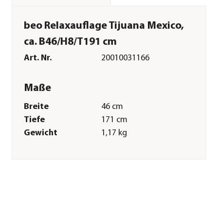
beo Relaxauflage Tijuana Mexico,
ca. B46/H8/T191 cm
Art. Nr.
20010031166
Maße
Breite
46 cm
Tiefe
171 cm
Gewicht
1,17 kg
Sitzfläche
46 x 98 cm
Kissenstärke
8 cm
Merkmale
Farbe
Bunt
Materialien
Baumwolle|Polyester|Schaumst