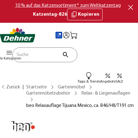
10 % auf das Katzensortiment* zum Weltkatzentag
Katzentag-826
Kopieren
lle Kategorien
Tipps & Trends
Angebote
SALE
Zurück
Startseite
Gartenmöbel
Gartenmöbelzubehör
Relax- & Liegenauflagen
beo Relaxauflage Tijuana Mexico, ca. B46/H8/T191 cm