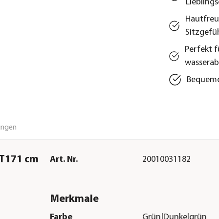
Lieblings
Hautfreu
Sitzgefü
Perfekt 
wasserab
Bequeme
ungen
/T171 cm
Art. Nr.
20010031182
Merkmale
Farbe
Grün|Dunkelgrün