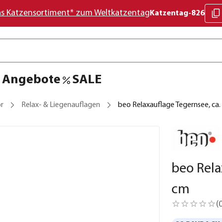
as Katzensortiment* zum Weltkatzentag
Katzentag-826
Angebote
SALE
r
Relax- & Liegenauflagen
beo Relaxauflage Tegernsee, ca
beo Rela
cm
(