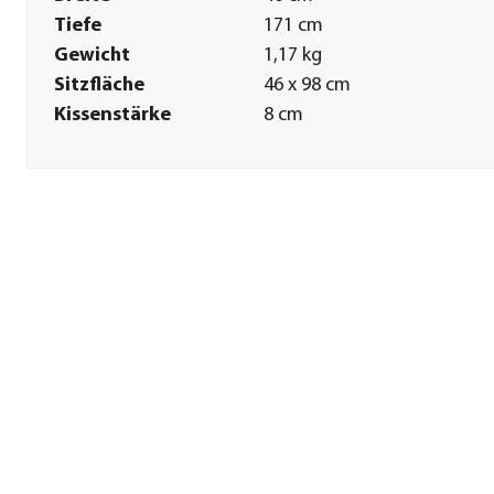
Tiefe
171 cm
Gewicht
1,17 kg
Sitzfläche
46 x 98 cm
Kissenstärke
8 cm
Pflege
Pflegehinweise
Handwäsche|Bis 30 Grad
Herstellerangaben
Land
DE
Firma
HVI Gesellschaft für Handel
und Verwaltung mbH
E-Mail
norbert.fleischer@hvi-beo.