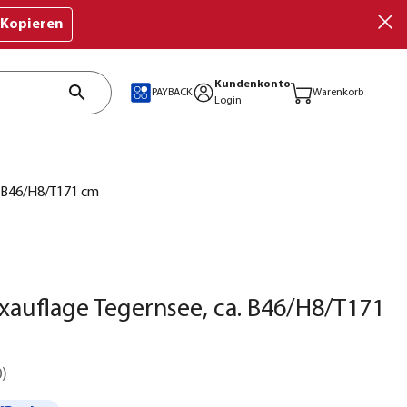
Kopieren
Kundenkonto
PAYBACK
Warenkorb
Login
. B46/H8/T171 cm
xauflage Tegernsee, ca. B46/H8/T171
0
)