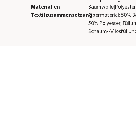
Materialien
Baumwolle|Polyeste
Textilzusammensetzung
Obermaterial: 50% 
50% Polyester, Füllu
Schaum-/Vliesfüllun
Gastronomie geeignet
Ja
Motiv
Floral
Füllung
Schaum-/Vliesfüllun
Sonstiges
Marke
beo
Zertifizierung
OEKO-TEX® STANDA
de