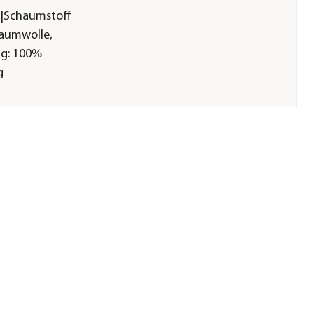
r|Schaumstoff
Baumwolle,
ng: 100%
g
g
RD 100