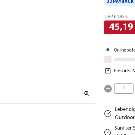
22 PAYBACK 
UVP
64,95 €
45,19
Online sof
Preis inkl.
1
Lebendig
Outdoor
Sanfter 