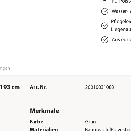
PU‑Pols
Wasser- 
Pflegele
Liegenau
Aus euro
ungen
T193 cm
Art. Nr.
20010031083
Merkmale
Farbe
Grau
Materialien
Baumwolle|Polyeste