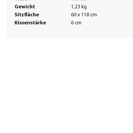
Gewicht
1,23 kg
Sitzfläche
60 x 118 cm
Kissenstärke
6 cm
Pflege
Pflegehinweise
Handwäsche|Bis 30 Grad
Herstellerangaben
Land
DE
Firma
HVI Gesellschaft für Handel
und Verwaltung mbH
E-Mail
norbert.fleischer@hvi-beo.