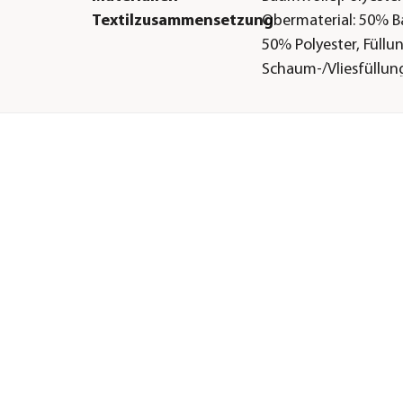
Textilzusammensetzung
Obermaterial: 50% 
50% Polyester, Füllu
Schaum-/Vliesfüllun
Oberfläche
wasserabweisend|s
Gastronomie geeignet
Ja
Motiv
Kariert
Füllung
Schaum-/Vliesfüllun
Sonstiges
Marke
beo
Zertifizierung
OEKO-TEX® STANDA
de