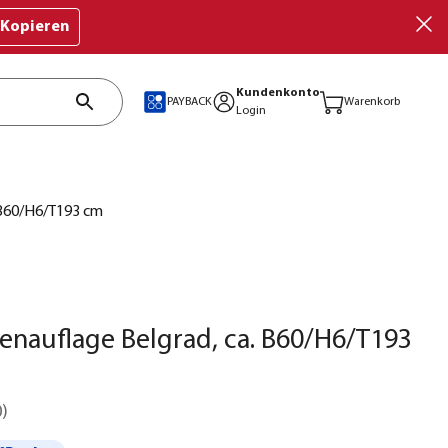
Kopieren
Kundenkonto
PAYBACK
Warenkorb
Login
 B60/H6/T193 cm
enauflage Belgrad, ca. B60/H6/T193
0
)