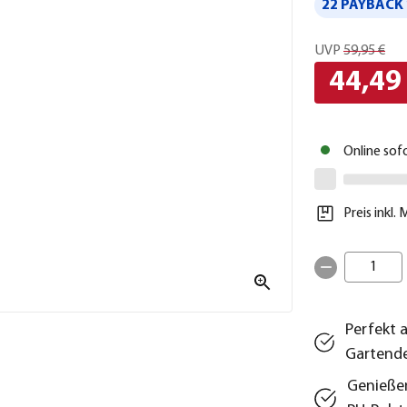
22 PAYBACK 
UVP
59,95 €
44,49
Online sof
Preis inkl.
1
Perfekt a
Gartend
Genießen