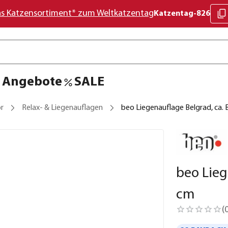
as Katzensortiment* zum Weltkatzentag
Katzentag-826
Angebote
SALE
r
Relax- & Liegenauflagen
beo Liegenauflage Belgrad, ca.
beo Lieg
cm
(