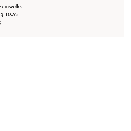
Baumwolle,
ng: 100%
g
chmutzabweisend
g
RD 100