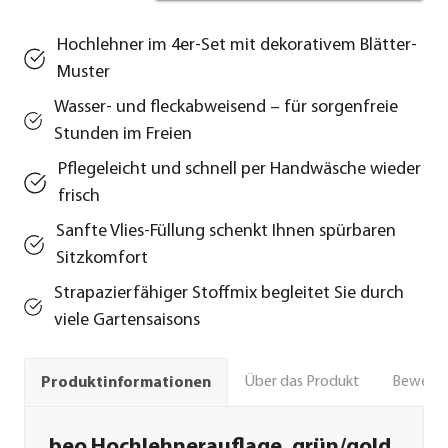
Hochlehner im 4er-Set mit dekorativem Blätter-
Muster
Wasser- und fleckabweisend – für sorgenfreie
Stunden im Freien
Pflegeleicht und schnell per Handwäsche wieder
frisch
Sanfte Vlies-Füllung schenkt Ihnen spürbaren
Sitzkomfort
Strapazierfähiger Stoffmix begleitet Sie durch
viele Gartensaisons
Über das Produkt
Bewert
Produktinformationen
beo Hochlehnerauflage, grün/gold,