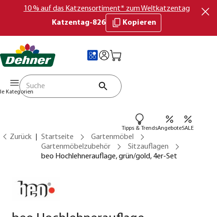
10 % auf das Katzensortiment* zum Weltkatzentag
Katzentag-826
Kopieren
lle Kategorien
Tipps & Trends
Angebote
SALE
Zurück
Startseite
Gartenmöbel
Gartenmöbelzubehör
Sitzauflagen
beo Hochlehnerauflage, grün/gold, 4er-Set