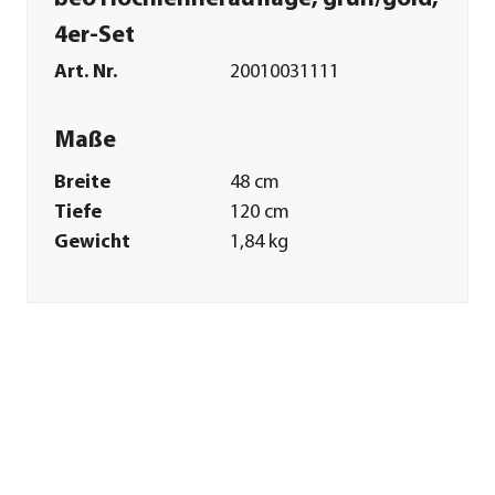
4er-Set
Art. Nr.
20010031111
Maße
Breite
48 cm
Tiefe
120 cm
Gewicht
1,84 kg
Sitzfläche
48 x 46 cm
Kissenstärke
5 cm
Merkmale
Farbe
Grün|Gold
Materialien
Baumwolle|Polyester|Schaumst
Textilzusammensetzung
Obermaterial: 50%
Baumwolle, 50%