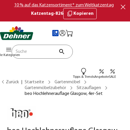
10 % auf das Katzensortiment* zum Weltkatzentag
Katzentag-826
Kopieren
lle Kategorien
Tipps & Trends
Angebote
SALE
Zurück
Startseite
Gartenmöbel
Gartenmöbelzubehör
Sitzauflagen
beo Hochlehnerauflage Glasgow, 4er-Set