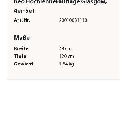
beo Hochlehnerauflage Glasgow,
4er-Set
Art. Nr.
20010031118
Maße
Breite
48 cm
Tiefe
120 cm
Gewicht
1,84 kg
Sitzfläche
48 x 46 cm
Kissenstärke
5 cm
Merkmale
Farbe
Beige|Grün
Materialien
Baumwolle|Polyester|Schaumst
Textilzusammensetzung
Obermaterial: 50%
Baumwolle, 50%