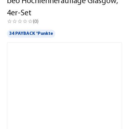
beo Hochlehnerauflage Glasgow,
4er-Set
(
0
)
34 PAYBACK °Punkte