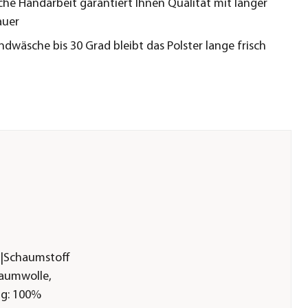
che Handarbeit garantiert Ihnen Qualität mit langer
auer
dwäsche bis 30 Grad bleibt das Polster lange frisch
r|Schaumstoff
Baumwolle,
ng: 100%