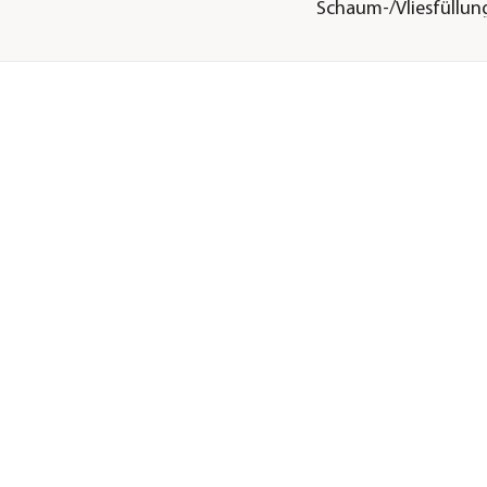
Schaum-/Vliesfüllun
Oberfläche
wasserabweisend|s
Gastronomie geeignet
Ja
Motiv
Gestreift|Gepunktet
Füllung
Schaum-/Vliesfüllun
Sonstiges
Marke
beo
Zertifizierung
OEKO-TEX® STANDA
Lieferumfang
4 Polster
de