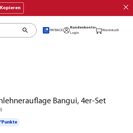
Kopieren
Kundenkonto
PAYBACK
Warenkorb
Login
lehnerauflage Bangui, 4er-Set
0
)
°Punkte