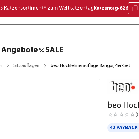
as Katzensortiment* zum Weltkatzentag
Katzentag-826
Angebote
SALE
r
Sitzauflagen
beo Hochlehnerauflage Bangui, 4er-Set
beo Hoch
(
42 PAYBACK 