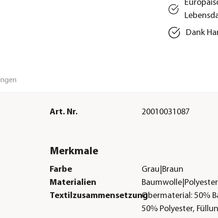
Europäis
Lebensd
Dank Han
ungen
Art. Nr.
20010031087
Merkmale
Farbe
Grau|Braun
Materialien
Baumwolle|Polyeste
Textilzusammensetzung
Obermaterial: 50% 
50% Polyester, Füllu