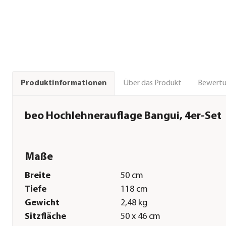
Über das Produkt
Bewert
Produktinformationen
beo Hochlehnerauflage Bangui, 4er-Set
Maße
Breite
50 cm
Tiefe
118 cm
Gewicht
2,48 kg
Sitzfläche
50 x 46 cm