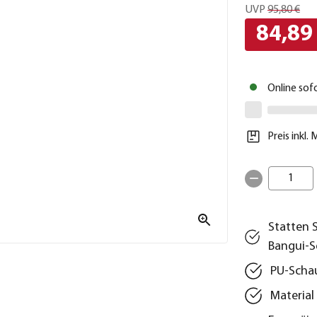
UVP
95,80 €
84,89
Online sof
Preis inkl.
1
Statten 
Bangui-S
PU‑Schau
Material