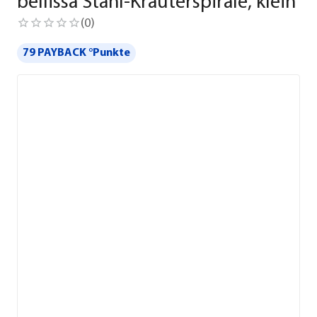
bellissa Stahl-Kräuterspirale, klein
(
0
)
79 PAYBACK °Punkte