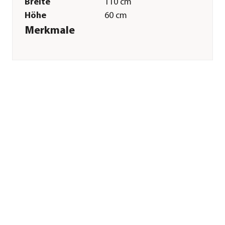
Breite
110 cm
Höhe
60 cm
Merkmale
Farbe
Silber
Materialien
Stahl
Sonstiges
Marke
Bellissa
Garantie
5 Jahr(e)
Herstellerangaben
Land
DE
Firma
bellissa HAAS GmbH
E-Mail
info@bellissa.com
Straße
Birkenstraße
Hausnummer
22
Postleitzahl
88285