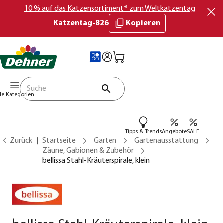
10 % auf das Katzensortiment* zum Weltkatzentag
Katzentag-826
Kopieren
lle Kategorien
Tipps & Trends
Angebote
SALE
Zurück
Startseite
Garten
Gartenausstattung
Zäune, Gabionen & Zubehör
bellissa Stahl-Kräuterspirale, klein