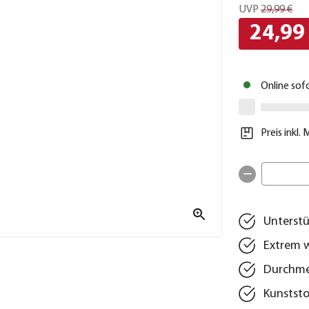
UVP
29,99 €
24,99
Online sof
Preis inkl.
Unterstü
Extrem w
Durchmes
Kunstst