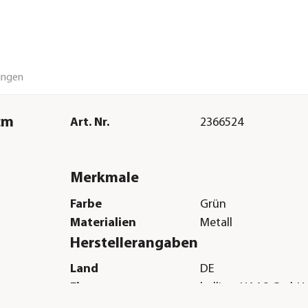
ungen
 cm
Art. Nr.
2366524
Merkmale
Farbe
Grün
Materialien
Metall
Herstellerangaben
Land
DE
Firma
bellissa HAAS GmbH
E-Mail
info@bellissa.com