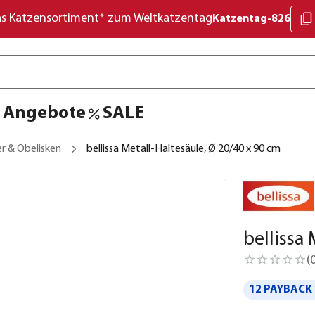
as Katzensortiment* zum Weltkatzentag
Katzentag-826
Angebote
SALE
r & Obelisken
bellissa Metall-Haltesäule, Ø 20/40 x 90 cm
bellissa
(
12 PAYBACK 