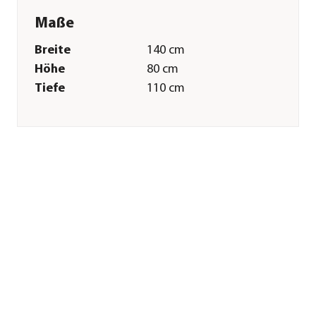
Maße
Breite
140 cm
Höhe
80 cm
Tiefe
110 cm
Gewicht
19,5 kg
Merkmale
Farbe
Hellgrau
Materialien
Stahl
Oberfläche
verzinkt
Sonstiges
Marke
Bellissa
Herstellerangaben
Land
DE
Firma
bellissa HAAS GmbH