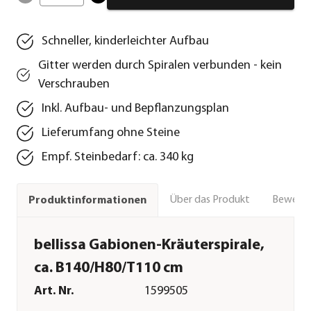
Schneller, kinderleichter Aufbau
Gitter werden durch Spiralen verbunden - kein
Verschrauben
Inkl. Aufbau- und Bepflanzungsplan
Lieferumfang ohne Steine
Empf. Steinbedarf: ca. 340 kg
Über das Produkt
Bewert
Produktinformationen
bellissa Gabionen-Kräuterspirale,
ca. B140/H80/T110 cm
Art. Nr.
1599505