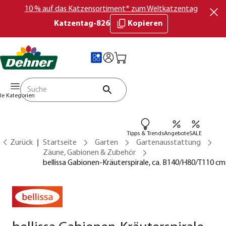
10 % auf das Katzensortiment* zum Weltkatzentag
Katzentag-826
Kopieren
lle Kategorien
Tipps & Trends
Angebote
SALE
Zurück
Startseite
Garten
Gartenausstattung
Zäune, Gabionen & Zubehör
bellissa Gabionen-Kräuterspirale, ca. B140/H80/T110 cm