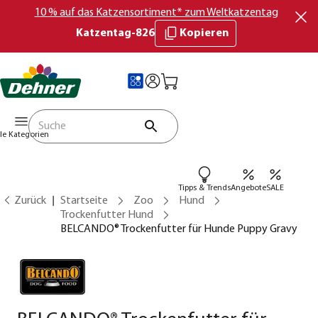
10 % auf das Katzensortiment* zum Weltkatzentag
Katzentag-826
Kopieren
lle Kategorien
Tipps & Trends
Angebote
SALE
Zurück
Startseite
Zoo
Hund
Trockenfutter Hund
BELCANDO® Trockenfutter für Hunde Puppy Gravy