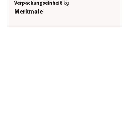
Verpackungseinheit
1 kg
Merkmale
Sorte
Geflügel
Futterart
Trockenfutter
Spezialfutter
Weizenfrei|Glutenfrei|Immuns
Verpackung
Beutel
Sonstiges
Marke
BELCANDO®
Tierart
Hunde
Lebensphase
Welpen
Herstellerangaben
Land
DE
Firma
BEWITAL petfood
GmbH & Co. KG
E-Mail
info@bewital.de