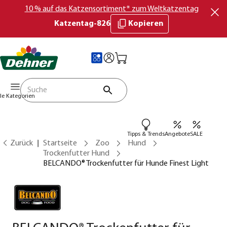
10 % auf das Katzensortiment* zum Weltkatzentag
Katzentag-826
Kopieren
lle Kategorien
Tipps & Trends
Angebote
SALE
Zurück
Startseite
Zoo
Hund
Trockenfutter Hund
BELCANDO® Trockenfutter für Hunde Finest Light