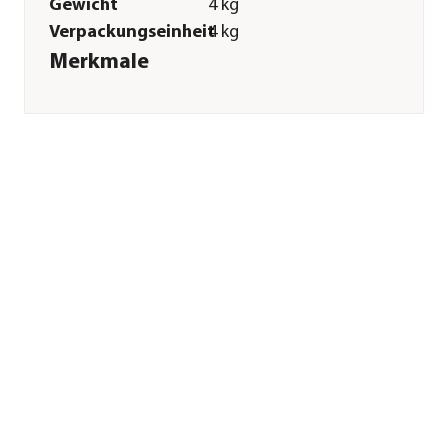
Gewicht
4 kg
Verpackungseinheit
4 kg
Merkmale
Sorte
Geflügel|Reis
Futterart
Trockenfutter
Spezialfutter
Übergewicht|Weizenfrei
Verpackung
Beutel
Sonstiges
Marke
BELCANDO®
Tierart
Hunde
Lebensphase
Adult|Senior
Zertifizierung
Holistic Siegel
Herstellerangaben
Land
DE
Firma
BEWITAL petfood