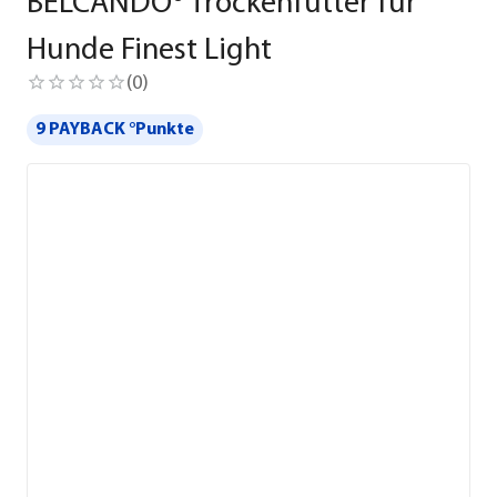
BELCANDO® Trockenfutter für
Hunde Finest Light
(
0
)
9 PAYBACK °Punkte