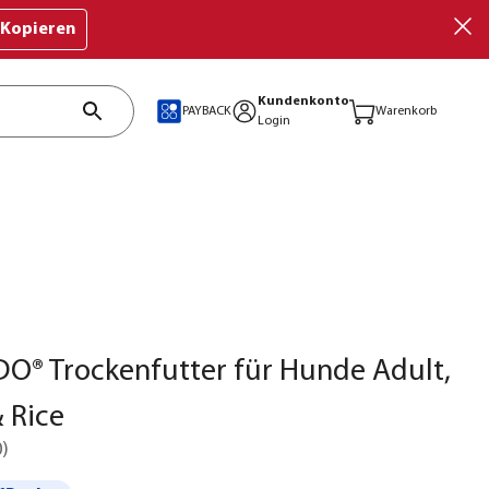
Kopieren
Kundenkonto
PAYBACK
Warenkorb
Login
O® Trockenfutter für Hunde Adult,
& Rice
0
)