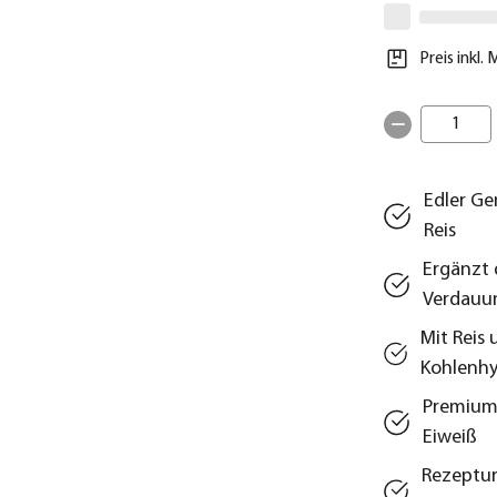
Preis inkl.
1
Edler Ge
Reis
Ergänzt 
Verdauu
Mit Reis
Kohlenhy
Premium 
Eiweiß
Rezeptur