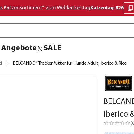
as Katzensortiment* zum Weltkatzentag
Katzentag-826
Angebote
SALE
d
BELCANDO® Trockenfutter für Hunde Adult, Iberico & Rice
BELCAND
Iberico 
(