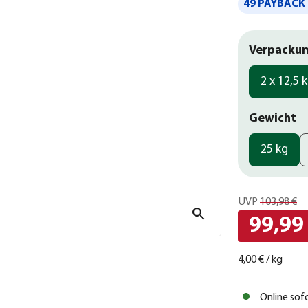
49 PAYBACK 
Verpackun
2 x 12,5 
Gewicht
25 kg
UVP
103,98 €
99,99
4,00 €
/
kg
Online sof