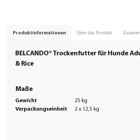
Über das Produkt
Zusamm
Produktinformationen
BELCANDO® Trockenfutter für Hunde Adul
& Rice
Maße
Gewicht
25 kg
Verpackungseinheit
2 x 12,5 kg
Sonstiges