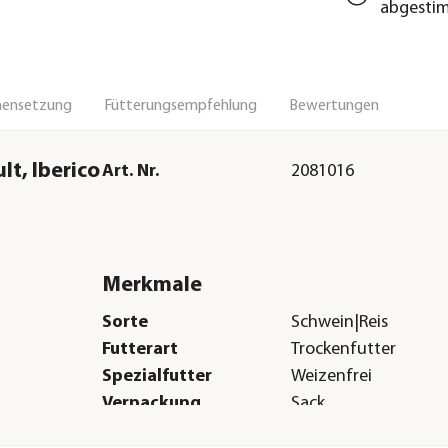
abgesti
ensetzung
Fütterungsempfehlung
Bewertungen
t, Iberico
Art. Nr.
2081016
Merkmale
Sorte
Schwein|Reis
Futterart
Trockenfutter
Spezialfutter
Weizenfrei
Verpackung
Sack
Herstellerangaben