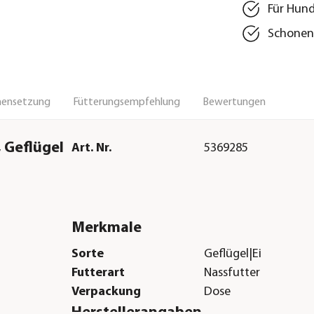
Für Hund
Schonend
ensetzung
Fütterungsempfehlung
Bewertungen
 Geflügel
Art. Nr.
5369285
Merkmale
Sorte
Geflügel|Ei
Futterart
Nassfutter
Verpackung
Dose
Herstellerangaben