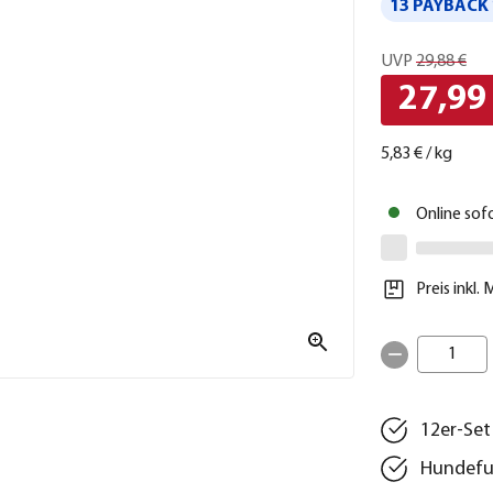
13 PAYBACK 
UVP
29,88 €
27,99
5,83 €
/
kg
Online sof
Preis inkl.
1
12er-Set
Hundefu