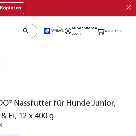
Kopieren
Kundenkonto
PAYBACK
Warenkorb
Login
g
® Nassfutter für Hunde Junior,
& Ei, 12 x 400 g
0
)