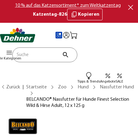
10 % auf das Katzensortiment* zum Weltkatzentag
Katzentag-826
Kopieren
lle Kategorien
Tipps & Trends
Angebote
SALE
Zurück
Startseite
Zoo
Hund
Nassfutter Hund
BELCANDO® Nassfutter für Hunde Finest Selection
Wild & Hirse Adult, 12 x 125 g