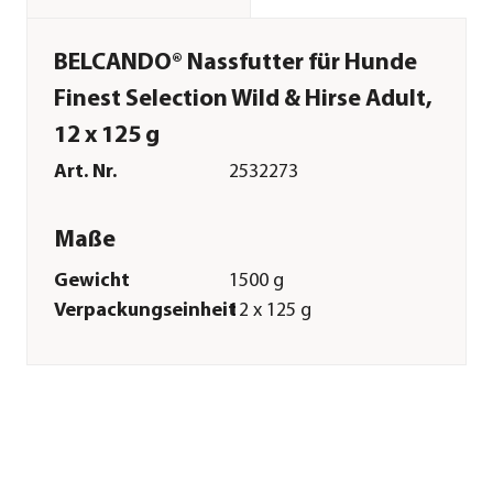
BELCANDO® Nassfutter für Hunde
Finest Selection Wild & Hirse Adult,
12 x 125 g
Art. Nr.
2532273
Maße
Gewicht
1500 g
Verpackungseinheit
12 x 125 g
Merkmale
Sorte
Wild|Hirse|Preiselbeeren
Futterart
Nassfutter
Verpackung
Beutel
Sonstiges