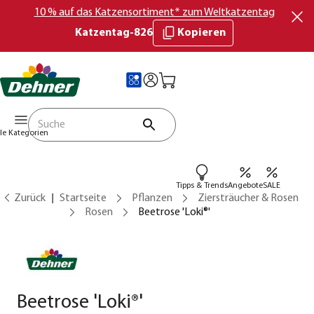
10 % auf das Katzensortiment* zum Weltkatzentag
Katzentag-826
Kopieren
lle Kategorien
Tipps & Trends
Angebote
SALE
Zurück
Startseite
Pflanzen
Ziersträucher & Rosen
Rosen
Beetrose 'Loki®'
Beetrose 'Loki®'