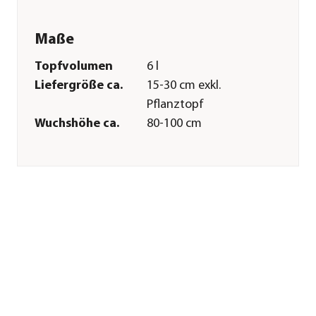
Maße
Topfvolumen
6 l
Liefergröße ca.
15-30 cm exkl.
Pflanztopf
Wuchshöhe ca.
80-100 cm
Merkmale
Farbe
Rot|Weiß
Blütezeit
Juni|Juli|August|September
Blütenmerkmal
einfach
Duft
duftend
Wuchsform
Strauch
Besonderheiten
Insektenfreundlich|Blütenschm
Resistenz
Echter
Mehltau|Falscher