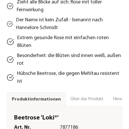
Zieht alle Blicke auf sich: Rose mit toller
Fernwirkung
Der Name ist kein Zufall - benannt nach
Hannelore Schmidt
Extrem gesunde Rose mit einfachen roten
Blüten
Besonderheit: die Blüten sind innen weiß, außen
rot
Hübsche Beetrose, die gegen Mehltau resistent
ist
Über das Produkt
Hinweise
Produktinformationen
Beetrose 'Loki®'
Art. Nr.
7877186