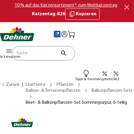
10 % auf das Katzensortiment* zum Weltkatzentag
Katzentag-826
Kopieren
lle Kategorien
Tipps & Trends
Angebote
SALE
Zurück
Startseite
Pflanzen
Balkon- & Terrassenpflanzen
Balkonpflanzen-Sets
Beet- & Balkonpflanzen-Set Sommerpurpur, 6-teilig