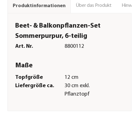
Über das Produkt
Hinweise
Produktinformationen
Beet- & Balkonpflanzen-Set
Sommerpurpur, 6-teilig
Art. Nr.
8800112
Maße
Topfgröße
12 cm
Liefergröße ca.
30 cm exkl.
Pflanztopf
Merkmale
Farbe
Dunkelrot|Weiß
Blütezeit
Mai|Juni|Juli|August|Septembe
Wuchsform
aufrecht|