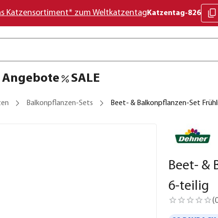
as Katzensortiment* zum Weltkatzentag
Katzentag-826
Angebote
SALE
zen
Balkonpflanzen-Sets
Beet- & Balkonpflanzen-Set Frühli
Beet- & 
6-teilig
(