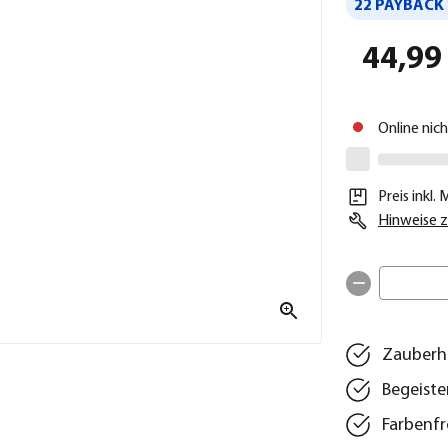
22 PAYBACK 
44,99
Online nic
Preis inkl.
Hinweise z
Zauberha
Begeiste
Farbenfr