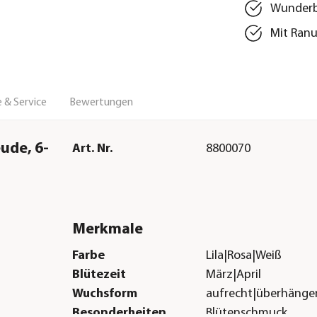
Wunderb
Mit Ran
 & Service
Bewertungen
ude, 6-
Art. Nr.
8800070
Merkmale
Farbe
Lila|Rosa|Weiß
Blütezeit
März|April
Wuchsform
aufrecht|überhänge
Besonderheiten
Blütenschmuck