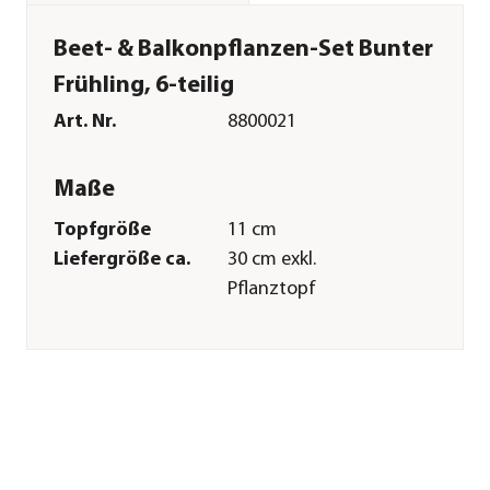
Beet- & Balkonpflanzen-Set Bunter
Frühling, 6-teilig
Art. Nr.
8800021
Maße
Topfgröße
11 cm
Liefergröße ca.
30 cm exkl.
Pflanztopf
Merkmale
Farbe
Rot|Gelb|Blau
Blütezeit
März|April
Wuchsform
aufrecht|
überhängend
Besonderheiten
Blütenschmuck