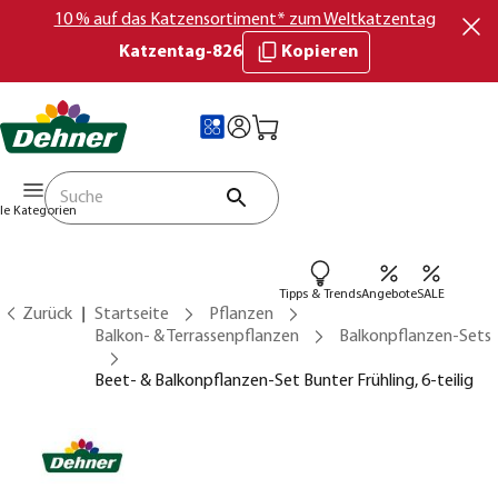
10 % auf das Katzensortiment* zum Weltkatzentag
Katzentag-826
Kopieren
lle Kategorien
Tipps & Trends
Angebote
SALE
Zurück
Startseite
Pflanzen
Balkon- & Terrassenpflanzen
Balkonpflanzen-Sets
Beet- & Balkonpflanzen-Set Bunter Frühling, 6-teilig