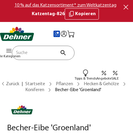
10 % auf das Katzensortiment* zum Weltkatzentag
Katzentag-826
Kopieren
lle Kategorien
Tipps & Trends
Angebote
SALE
Zurück
Startseite
Pflanzen
Hecken & Gehölze
Koniferen
Becher-Eibe 'Groenland'
Becher-Eibe 'Groenland'