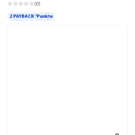
(
0
)
2 PAYBACK °Punkte