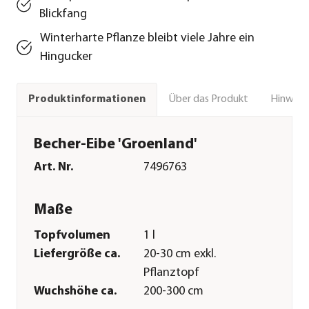
Blickfang
Winterharte Pflanze bleibt viele Jahre ein
Hingucker
Über das Produkt
Hinweise
Produktinformationen
Becher-Eibe 'Groenland'
Art. Nr.
7496763
Maße
Topfvolumen
1 l
Liefergröße ca.
20-30 cm exkl.
Pflanztopf
Wuchshöhe ca.
200-300 cm