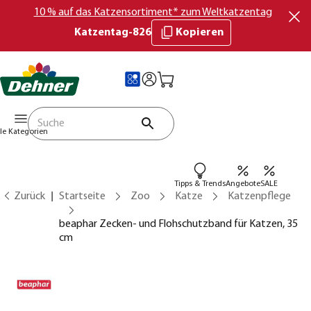
10 % auf das Katzensortiment* zum Weltkatzentag
Katzentag-826
Kopieren
lle Kategorien
Tipps & Trends
Angebote
SALE
Zurück
Startseite
Zoo
Katze
Katzenpflege
beaphar Zecken- und Flohschutzband für Katzen, 35
cm