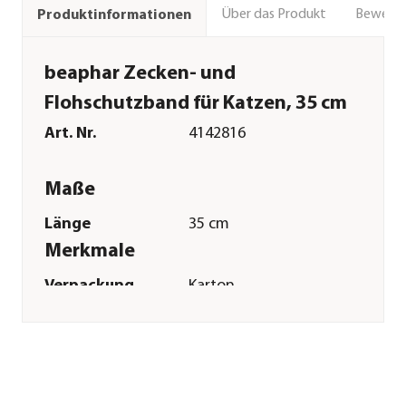
Über das Produkt
Bewert
Produktinformationen
beaphar Zecken- und
Flohschutzband für Katzen, 35 cm
Art. Nr.
4142816
Maße
Länge
35 cm
Merkmale
Verpackung
Karton
Sonstiges
Marke
Beaphar
Zulassung
Registriernummer:
N-74802