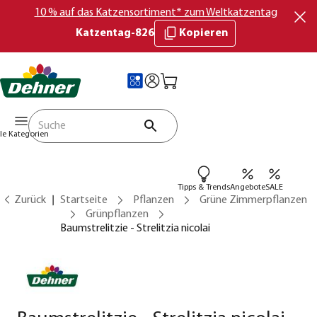
10 % auf das Katzensortiment* zum Weltkatzentag
Katzentag-826
Kopieren
lle Kategorien
Tipps & Trends
Angebote
SALE
Zurück
Startseite
Pflanzen
Grüne Zimmerpflanzen
Grünpflanzen
Baumstrelitzie - Strelitzia nicolai