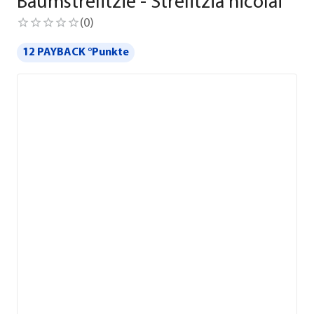
Baumstrelitzie - Strelitzia nicolai
(
0
)
12 PAYBACK °Punkte