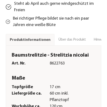
Steht ab April auch gerne windgeschützt im
Freien
Bei richtiger Pflege bildet sie nach ein paar
Jahren eine weiße Blüte
Über das Produkt
Hinweise
Produktinformationen
Baumstrelitzie - Strelitzia nicolai
Art. Nr.
8622763
Maße
Topfgröße
17 cm
Liefergröße ca.
60 cm inkl.
Pflanztopf
Wuchshöhe ca.
120 cm