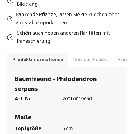
Blickfang
Rankende Pflanze, lassen Sie sie kriechen oder
am Stab emporklettern
Schön auch neben anderen Raritäten mit
Panaschierung
Über das Produkt
Hinweise
Produktinformationen
Baumfreund - Philodendron
serpens
Art. Nr.
20010019650
Maße
Topfgröße
6 cm