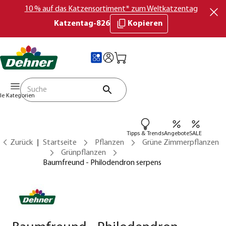
10 % auf das Katzensortiment* zum Weltkatzentag
Katzentag-826
Kopieren
lle Kategorien
Tipps & Trends
Angebote
SALE
Zurück
Startseite
Pflanzen
Grüne Zimmerpflanzen
Grünpflanzen
Baumfreund - Philodendron serpens