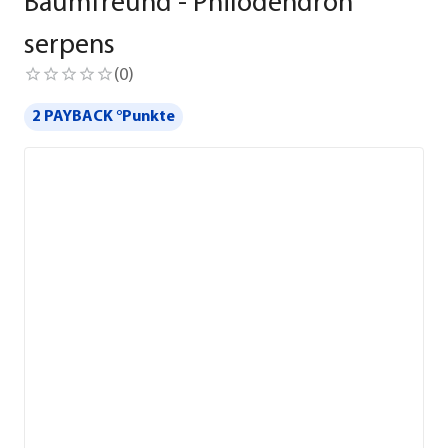
Baumfreund - Philodendron
serpens
(
0
)
2 PAYBACK °Punkte