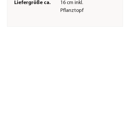
Liefergröße ca.
16 cm inkl.
Pflanztopf
Merkmale
Farbe
Dunkelgrün
Wuchsform
hängend|kletternd|kriechend
Pflege
Standort
hell|halbschattig|keine
direkte Sonne
Gießempfehlung
Mäßig
Sonstiges
Marke
Dehner
Qualität
Markenqualität
Warnhinweis
Schwach giftig
Herstellerangaben
Land
DE