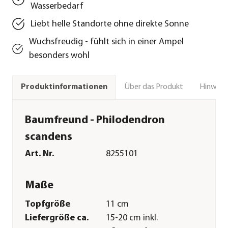
Wasserbedarf
Liebt helle Standorte ohne direkte Sonne
Wuchsfreudig - fühlt sich in einer Ampel
besonders wohl
Über das Produkt
Hinweise
Produktinformationen
Baumfreund - Philodendron
scandens
Art. Nr.
8255101
Maße
Topfgröße
11 cm
Liefergröße ca.
15-20 cm inkl.