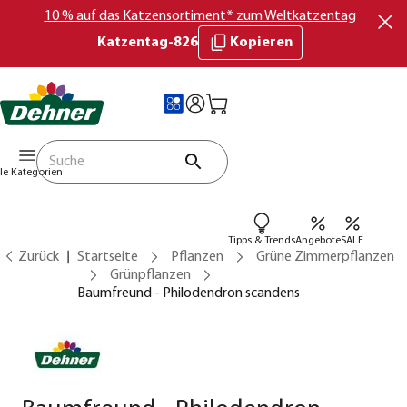
10 % auf das Katzensortiment* zum Weltkatzentag
Katzentag-826
Kopieren
lle Kategorien
Tipps & Trends
Angebote
SALE
Zurück
Startseite
Pflanzen
Grüne Zimmerpflanzen
Grünpflanzen
Baumfreund - Philodendron scandens