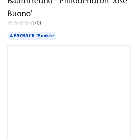
Baumfreund - Philodendron 'Jose
Buono'
(
0
)
4 PAYBACK °Punkte