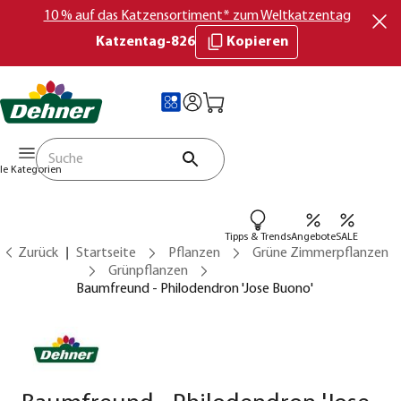
10 % auf das Katzensortiment* zum Weltkatzentag
Katzentag-826
Kopieren
lle Kategorien
Tipps & Trends
Angebote
SALE
Zurück
Startseite
Pflanzen
Grüne Zimmerpflanzen
Grünpflanzen
Baumfreund - Philodendron 'Jose Buono'