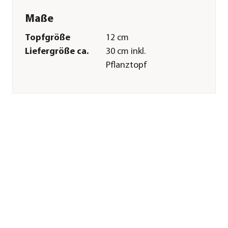
Maße
Topfgröße
12 cm
Liefergröße ca.
30 cm inkl.
Pflanztopf
Merkmale
Farbe
Grün|Weiß
Wuchsform
hängend|kletternd|kriechend
Besonderheiten
Farbiges
Laub|außergewöhnliche
Blattzeichnung|pflegeleicht
Pflege
Standort
hell|halbschattig|keine
direkte Sonne
Gießempfehlung
Mäßig