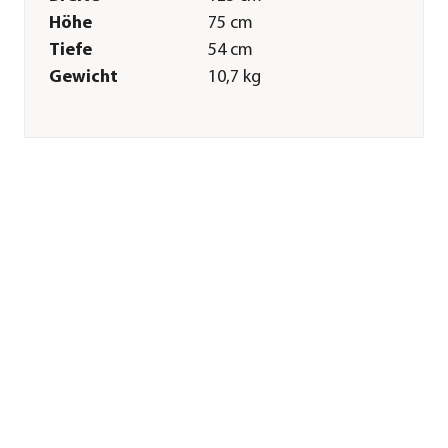
Höhe
75 cm
Tiefe
54 cm
Gewicht
10,7 kg
Merkmale
Materialien
Kunststoff
Belastbarkeit
160 kg
Gastronomie
Nein
geeignet
Sitzplätze
2
Pflege
Überwinterung
Produkt vor
Einlagerung
sorgfältig säubern
und trocknen. Wir
empfehlen eine