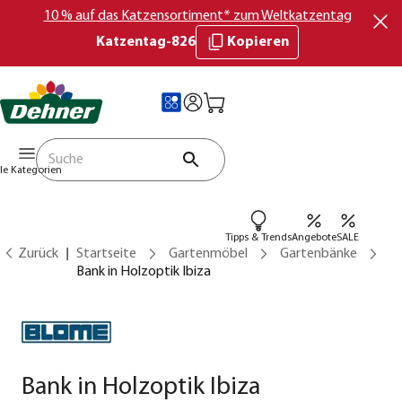
10 % auf das Katzensortiment* zum Weltkatzentag
Katzentag-826
Kopieren
lle Kategorien
Tipps & Trends
Angebote
SALE
Zurück
Startseite
Gartenmöbel
Gartenbänke
Bank in Holzoptik Ibiza
Bank in Holzoptik Ibiza