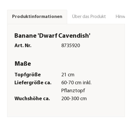
Über das Produkt
Hinweise
Produktinformationen
Banane 'Dwarf Cavendish'
Art. Nr.
8735920
Maße
Topfgröße
21 cm
Liefergröße ca.
60-70 cm inkl.
Pflanztopf
Wuchshöhe ca.
200-300 cm
Merkmale
Farbe
Rot|Grün
Wuchsform
aufrecht|kompakt|