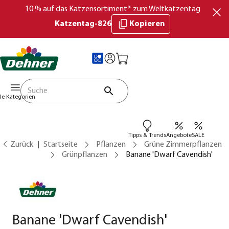
10 % auf das Katzensortiment* zum Weltkatzentag
Katzentag-826
Kopieren
lle Kategorien
Tipps & Trends
Angebote
SALE
Zurück
Startseite
Pflanzen
Grüne Zimmerpflanzen
Grünpflanzen
Banane 'Dwarf Cavendish'
Banane 'Dwarf Cavendish'