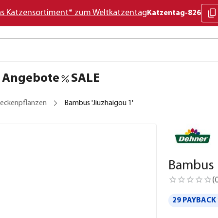
as Katzensortiment* zum Weltkatzentag
Katzentag-826
Angebote
SALE
eckenpflanzen
Bambus 'Jiuzhaigou 1'
Bambus '
(
29 PAYBACK 