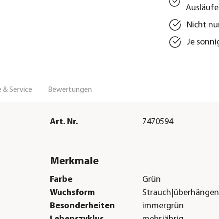
Ausläufe
Nicht nu
Je sonni
 & Service
Bewertungen
Art. Nr.
7470594
Merkmale
Farbe
Grün
Wuchsform
Strauch|überhänge
Besonderheiten
immergrün