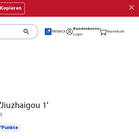
Kopieren
Kundenkonto
PAYBACK
Warenkorb
Login
Jiuzhaigou 1'
0
)
°Punkte