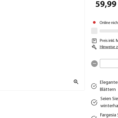
59,99
Online nic
Preis inkl.
Hinweise z
Elegante
Blättern
Seien Si
winterha
Fargesia 