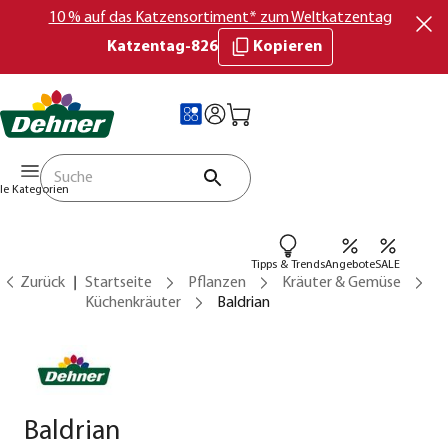
10 % auf das Katzensortiment* zum Weltkatzentag
Katzentag-826
Kopieren
lle Kategorien
Tipps & Trends
Angebote
SALE
Zurück
Startseite
Pflanzen
Kräuter & Gemüse
Küchenkräuter
Baldrian
Baldrian