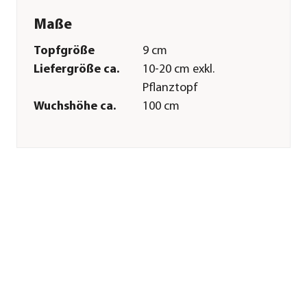
Maße
Topfgröße
9 cm
Liefergröße ca.
10-20 cm exkl.
Pflanztopf
Wuchshöhe ca.
100 cm
Merkmale
Farbe
Grün
Erntezeit
Juli|August|Oktober
Wuchsform
aufrecht
Lebenszyklus
mehrjährig
Einsatzbereich
Heilkraut
Pflege
Standort
sonnig
Bodenbeschaffenheit
humos|nährstoffreich