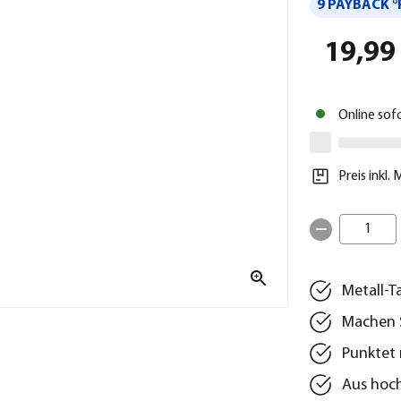
9 PAYBACK °
19,99
Online sof
Preis inkl.
1
Metall-T
Machen S
Punktet 
Aus hoch