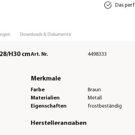
Das perf
ungen
Downloads & Dokumente
 B28/H30 cm
Art. Nr.
4498333
Merkmale
Farbe
Braun
Materialien
Metall
Eigenschaften
frostbeständig
Herstellerangaben
Land
DE