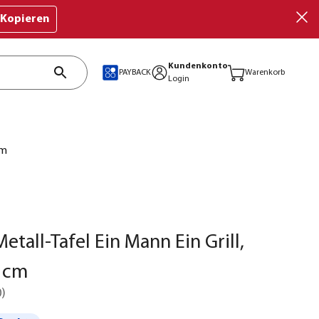
Kopieren
Kundenkonto
PAYBACK
Warenkorb
Login
cm
etall-Tafel Ein Mann Ein Grill,
 cm
0
)