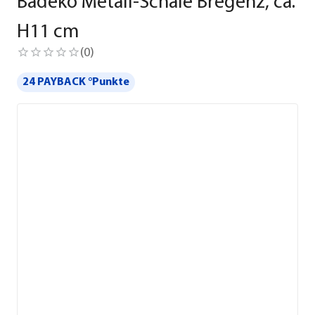
Badeko Metall-Schale Bregenz, ca.
H11 cm
(
0
)
24 PAYBACK °Punkte