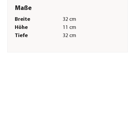
Maße
Breite
32 cm
Höhe
11 cm
Tiefe
32 cm
Gewicht
1,42 kg
Merkmale
Farbe
Braun
Materialien
Stahl
Oberfläche
naturbelassen
Eigenschaften
frostbeständig
Sonstiges
Marke
Badeko
Zertifizierung
Made in Germany
Herstellerangaben