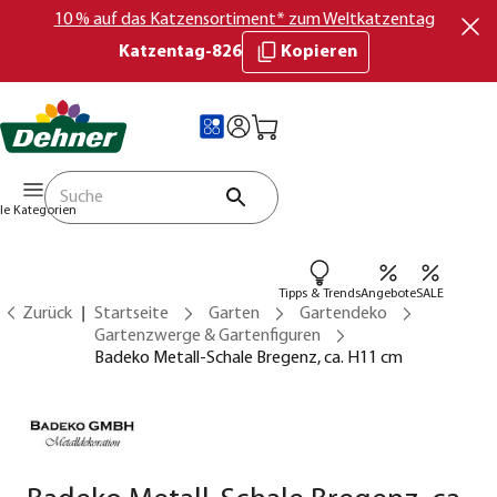
10 % auf das Katzensortiment* zum Weltkatzentag
Katzentag-826
Kopieren
lle Kategorien
Tipps & Trends
Angebote
SALE
Zurück
Startseite
Garten
Gartendeko
Gartenzwerge & Gartenfiguren
Badeko Metall-Schale Bregenz, ca. H11 cm