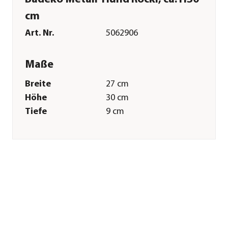
cm
Art. Nr.
5062906
Maße
Breite
27 cm
Höhe
30 cm
Tiefe
9 cm
Gewicht
460 g
Merkmale
Farbe
Braun
Materialien
Stahl
Oberfläche
naturbelassen
Eigenschaften
frostbeständig
Sonstiges