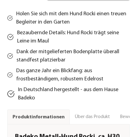
Holen Sie sich mit dem Hund Rocki einen treuen
Begleiter in den Garten
Bezaubernde Details: Hund Rocki trägt seine
Leine im Maul
Dank der mitgelieferten Bodenplatte überall
standfest platzierbar
Das ganze Jahr ein Blickfang: aus
frostbeständigem, robustem Edelrost
In Deutschland hergestellt - aus dem Hause
Badeko
Über das Produkt
Bewert
Produktinformationen
Badeko Metall-Hund Rocki, ca. H30