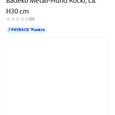
Badeko Metall-Hund Rocki, ca.
H30 cm
(
0
)
7 PAYBACK °Punkte