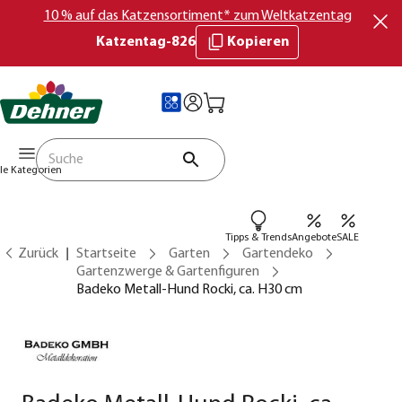
10 % auf das Katzensortiment* zum Weltkatzentag
Katzentag-826
Kopieren
lle Kategorien
Tipps & Trends
Angebote
SALE
Zurück
Startseite
Garten
Gartendeko
Gartenzwerge & Gartenfiguren
Badeko Metall-Hund Rocki, ca. H30 cm