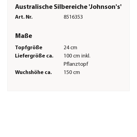
Australische Silbereiche 'Johnson's'
Art. Nr.
8516353
Maße
Topfgröße
24 cm
Liefergröße ca.
100 cm inkl.
Pflanztopf
Wuchshöhe ca.
150 cm
Merkmale
Farbe
Orange|Rot
Blütezeit
März|April|Mai|Juni|Juli
Wuchsform
aufrecht|baumförmig|Stämmc
Besonderheiten
Blütenschmuck
Pflege