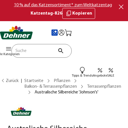
10 % auf das Katzensortiment* zum Weltkatzentag
Katzentag-826
Kopieren
lle Kategorien
Tipps & Trends
Angebote
SALE
Zurück
Startseite
Pflanzen
Balkon- & Terrassenpflanzen
Terrassenpflanzen
Australische Silbereiche 'Johnson's'