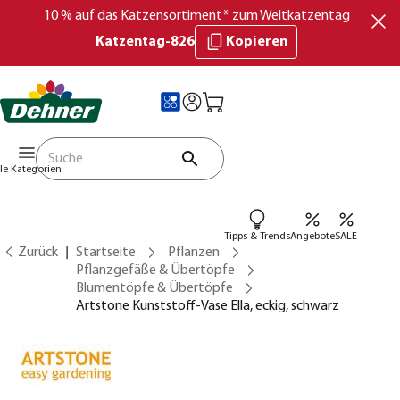
10 % auf das Katzensortiment* zum Weltkatzentag
Katzentag-826
Kopieren
lle Kategorien
Tipps & Trends
Angebote
SALE
Zurück
Startseite
Pflanzen
Pflanzgefäße & Übertöpfe
Blumentöpfe & Übertöpfe
Artstone Kunststoff-Vase Ella, eckig, schwarz