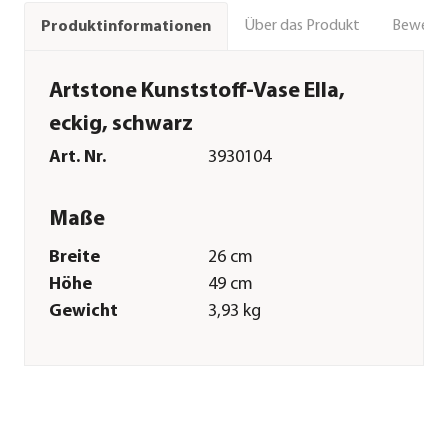
Über das Produkt
Bewert
Produktinformationen
Artstone Kunststoff-Vase Ella,
eckig, schwarz
Art. Nr.
3930104
Maße
Breite
26 cm
Höhe
49 cm
Gewicht
3,93 kg
Merkmale
Farbe
Schwarz
Materialien
Kunststoff|Steinzeug
Besonderheiten
aus recycelten