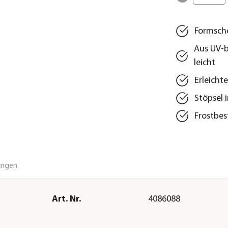
Formschö
Aus UV-b
leicht
Erleicht
Stöpsel 
Frostbes
ungen
Art. Nr.
4086088