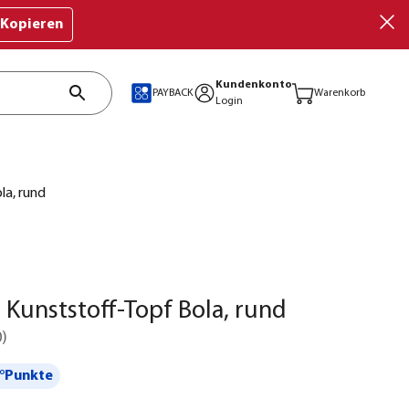
Kopieren
Kundenkonto
PAYBACK
Warenkorb
Login
la, rund
 Kunststoff-Topf Bola, rund
0
)
°Punkte