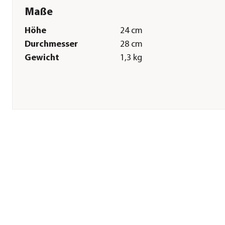
Maße
Höhe
24 cm
Durchmesser
28 cm
Gewicht
1,3 kg
Sonstiges
Marke
Artstone
Hinweis
Topfvolumen: ca. 13 l