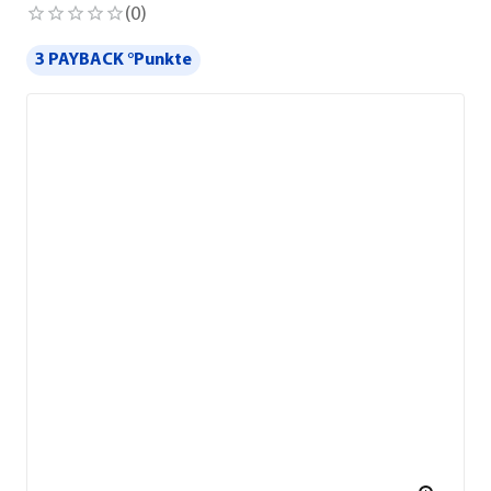
(
0
)
3 PAYBACK °Punkte