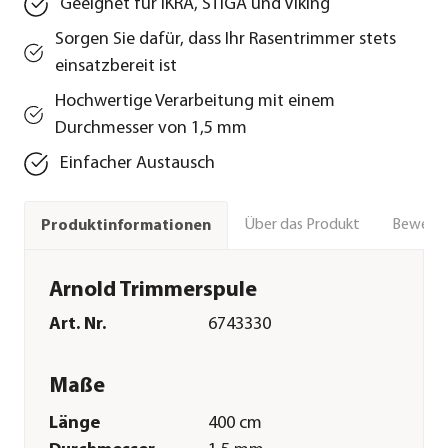
Geeignet für IKRA, STIGA und Viking
Sorgen Sie dafür, dass Ihr Rasentrimmer stets
einsatzbereit ist
Hochwertige Verarbeitung mit einem
Durchmesser von 1,5 mm
Einfacher Austausch
Über das Produkt
Bewert
Produktinformationen
Arnold Trimmerspule
Art. Nr.
6743330
Maße
Länge
400 cm