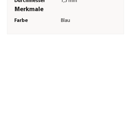
Durchmesser
1,5 mm
Merkmale
Farbe
Blau
Materialien
Kunststoff
Inhalt
2 Stück
Sonstiges
Marke
ARNOLD
Herstellerangaben
Land
DE
Firma
Stanley Black &
Decker Deutschland
GmbH
E-Mail
wolfservice.de@sbdinc.com
Straße
Richard-Klinger-Str.
Hausnummer
11