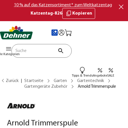
10 % auf das Katzensortiment* zum Weltkatzentag
Katzentag-826
Kopieren
lle Kategorien
Tipps & Trends
Angebote
SALE
Zurück
Startseite
Garten
Gartentechnik
Gartengeräte Zubehör
Arnold Trimmerspule
Arnold Trimmerspule