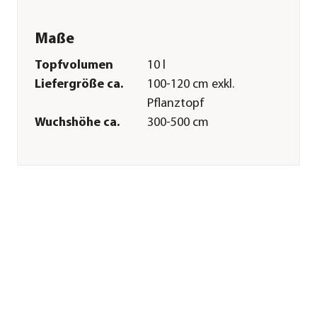
Maße
Topfvolumen
10 l
Liefergröße ca.
100-120 cm exkl.
Pflanztopf
Wuchshöhe ca.
300-500 cm
Merkmale
Farbe
Grün
Wuchsform
aufrecht|Säule
Besonderheiten
immergrün
Pflege
Standort
sonnig|hell|windgeschützt
Bodenbeschaffenheit
durchlässig|nährstoffreich
Winterhart
Ja
Pflanzzeit
ganzjährig