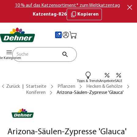
10 % auf das Katzensortiment* zum Weltkatzentag
Katzentag-826
Kopieren
lle Kategorien
Tipps & Trends
Angebote
SALE
Zurück
Startseite
Pflanzen
Hecken & Gehölze
Koniferen
Arizona-Säulen-Zypresse 'Glauca'
Arizona-Säulen-Zypresse 'Glauca'