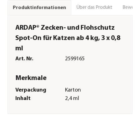
Über das Produkt
Bewert
Produktinformationen
ARDAP® Zecken- und Flohschutz
Spot-On für Katzen ab 4 kg, 3 x 0,8
ml
Art. Nr.
2599165
Merkmale
Verpackung
Karton
Inhalt
2,4 ml
Sonstiges
Marke
ARDAP®
Zulassung
Registriernummer:
N-56858