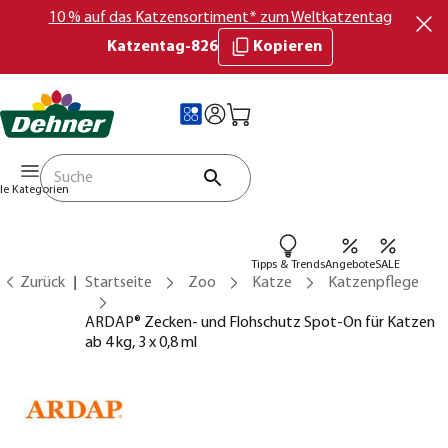
10 % auf das Katzensortiment* zum Weltkatzentag
Katzentag-826
Kopieren
lle Kategorien
Tipps & Trends
Angebote
SALE
Zurück
Startseite
Zoo
Katze
Katzenpflege
ARDAP® Zecken- und Flohschutz Spot-On für Katzen
ab 4 kg, 3 x 0,8 ml