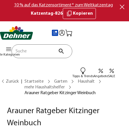
10 % auf das Katzensortiment* zum Weltkatzentag
Katzentag-826
Kopieren
lle Kategorien
Tipps & Trends
Angebote
SALE
Zurück
Startseite
Garten
Haushalt
mehr Haushaltshelfer
Arauner Ratgeber Kitzinger Weinbuch
Arauner Ratgeber Kitzinger
Weinbuch