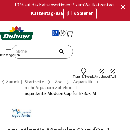
10 % auf das Katzensortiment* zum Weltkatzentag
Katzentag-826
Kopieren
lle Kategorien
Tipps & Trends
Angebote
SALE
Zurück
Startseite
Zoo
Aquaristik
mehr Aquarium Zubehör
aquatlantis Modular Cup für B-Box, M