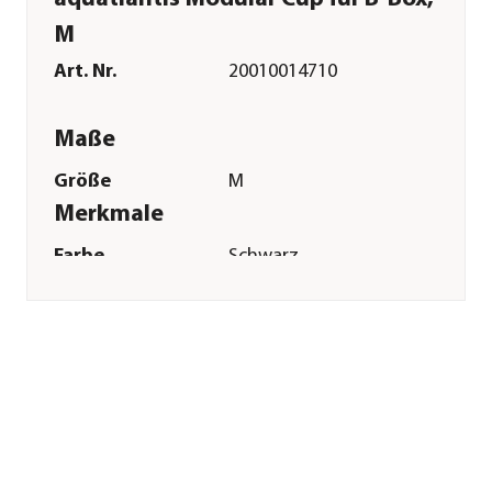
M
Art. Nr.
20010014710
Maße
Größe
M
Merkmale
Farbe
Schwarz
Materialien
Kunststoff
Einsatzbereich
Süßwasser
Sonstiges
Marke
aquatlantis
Herstellerangaben
Land
PT