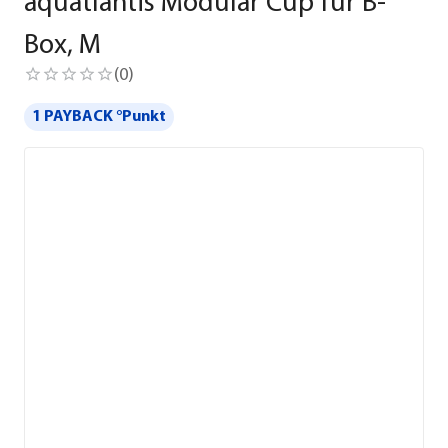
aquatlantis Modular Cup für B-
Box, M
(
0
)
1 PAYBACK °Punkt