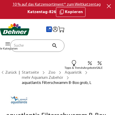
10 % auf das Katzensortiment* zum Weltkatzentag
Katzentag-826
Kopieren
lle Kategorien
Tipps & Trends
Angebote
SALE
Zurück
Startseite
Zoo
Aquaristik
mehr Aquarium Zubehör
aquatlantis Filterschwamm B-Box grob, L