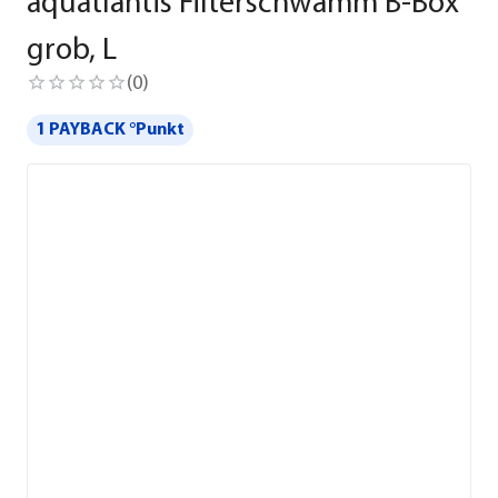
aquatlantis Filterschwamm B-Box
grob, L
(
0
)
1 PAYBACK °Punkt