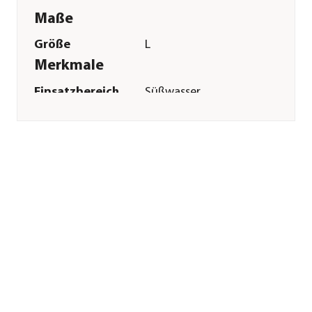
Maße
Größe
L
Merkmale
Einsatzbereich
Süßwasser
Sonstiges
Marke
aquatlantis
Herstellerangaben
Land
PT
Firma
AQUATLANTIS SA
E-Mail
info@aquatlantis.com
Straße
RUA VASCO DA
GAMA
Hausnummer
N2
Postleitzahl
4815-908