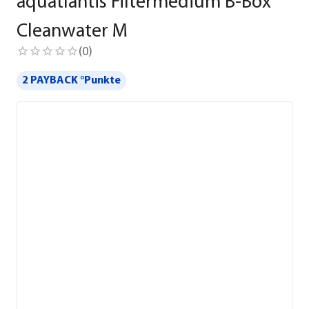
aquatlantis Filtermedium B-Box
Cleanwater M
(
0
)
2 PAYBACK °Punkte