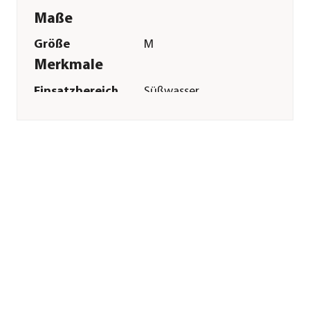
Maße
Größe
M
Merkmale
Einsatzbereich
Süßwasser
Sonstiges
Marke
aquatlantis
Herstellerangaben
Land
PT
Firma
AQUATLANTIS SA
E-Mail
info@aquatlantis.com
Straße
RUA VASCO DA
GAMA
Hausnummer
N2
Postleitzahl
4815-908