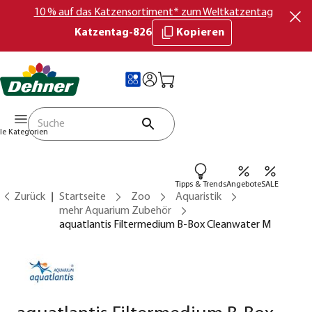
10 % auf das Katzensortiment* zum Weltkatzentag
Katzentag-826
Kopieren
lle Kategorien
Tipps & Trends
Angebote
SALE
Zurück
Startseite
Zoo
Aquaristik
mehr Aquarium Zubehör
aquatlantis Filtermedium B-Box Cleanwater M