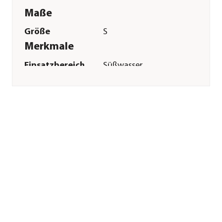
Maße
Größe
S
Merkmale
Einsatzbereich
Süßwasser
Sonstiges
Marke
aquatlantis
Herstellerangaben
Land
PT
Firma
AQUATLANTIS SA
E-Mail
info@aquatlantis.com
Straße
RUA VASCO DA
GAMA
Hausnummer
N2
Postleitzahl
4815-908