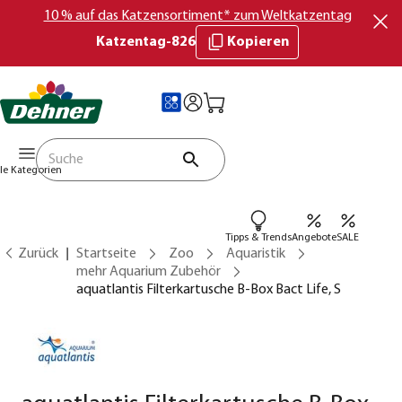
10 % auf das Katzensortiment* zum Weltkatzentag
Katzentag-826
Kopieren
lle Kategorien
Tipps & Trends
Angebote
SALE
Zurück
Startseite
Zoo
Aquaristik
mehr Aquarium Zubehör
aquatlantis Filterkartusche B-Box Bact Life, S