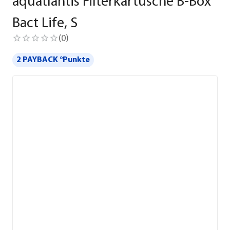
aquatlantis Filterkartusche B-Box
Bact Life, S
(
0
)
2 PAYBACK °Punkte