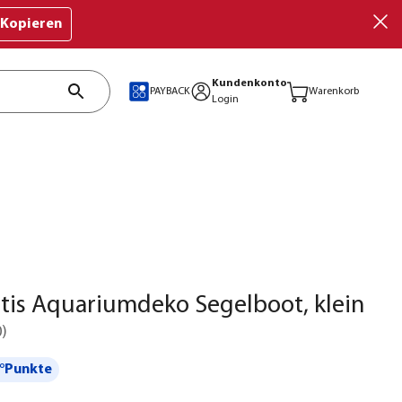
Kopieren
Kundenkonto
PAYBACK
Warenkorb
Login
tis Aquariumdeko Segelboot, klein
0
)
°Punkte