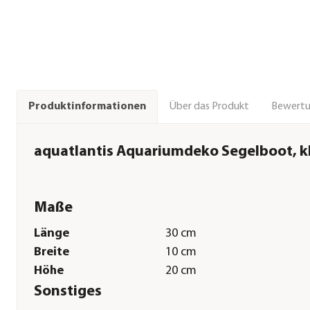
Über das Produkt
Bewert
Produktinformationen
aquatlantis Aquariumdeko Segelboot, k
Maße
Länge
30 cm
Breite
10 cm
Höhe
20 cm
Sonstiges