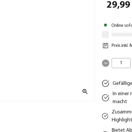
29,99
Online sof
Preis inkl.
1
Gefällig
In einer
macht
Zusammen
Highligh
Bietet A