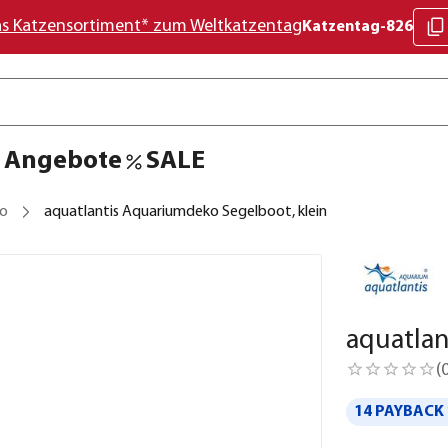
as Katzensortiment* zum Weltkatzentag
Katzentag-826
Angebote
SALE
ko
aquatlantis Aquariumdeko Segelboot, klein
aquatlan
(
14 PAYBACK 